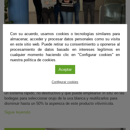
Con su acuerdo, usamos cookies o tecnologías similares para
almacenar, acceder y procesar datos personales como su visita
en este sitio web. Puede retirar su consentimiento u oponerse al
procesamiento de datos basado en intereses legítimos en
Agroalimentación
cualquier momento haciendo clic en "Configurar cookies" en
Aplican residuos de la uva para mejorar el
nuestra política de cookies.
sabor del vino
Aceptar
Sevilla
|
20 de febrero de 2026
Configurar cookies
Un equipo de investigación de la Universidad de Sevilla ha identificado
un sistema rápido, no destructivo y que puede emplearse 'in situ' en las
bodegas para seleccionar orujo de la uva blanca y reutilizarlos para
disminuir hasta un 50% la aspereza de este producto vitivinícola.
Sigue leyendo