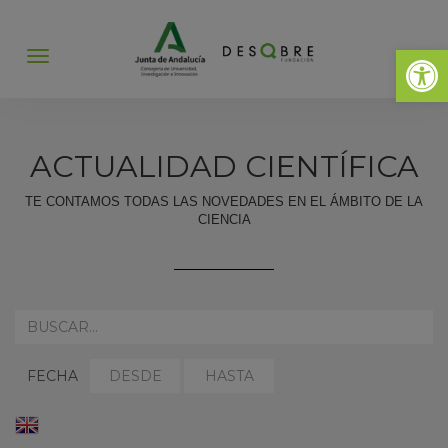
Abrir 
Abrir
menú
ACTUALIDAD CIENTÍFICA
TE CONTAMOS TODAS LAS NOVEDADES EN EL ÁMBITO DE LA
CIENCIA
REALIZA
AQUÍ
TU
SELECCIONAR
SELECCIONAR
BÚSQUEDA:
FECHA
FECHA
FECHA
DESDE:
HASTA:
ENGLISH