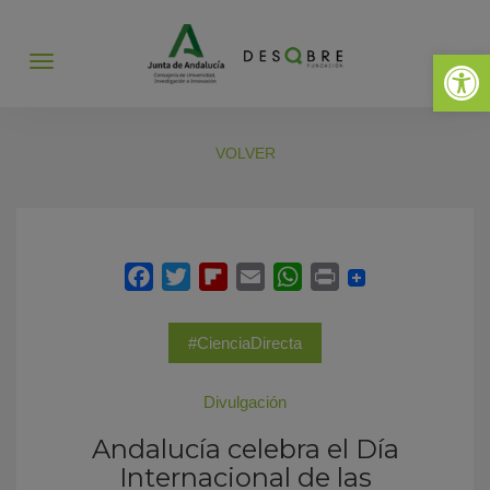
Abrir 
Abrir
menú
VOLVER
#CienciaDirecta
Divulgación
Andalucía celebra el Día
Internacional de las