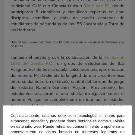
tradicional Café con Ciencia titulado ‘
Café con Pi
’, donde
participaron 5 científicos y científicas expertos en esta
disciplina científica y más de medio centenar de
estudiantes de secundaria de los IES Jacaranda y Torre de
los Herberos.
Una de las mesas del ‘Café con Pi’ celebrado en la Facultad de Matemáticas
de la US.
También el jueves y con la colaboración de la
Fundación
1890 del Sevilla F.C.
, un grupo de estudiantes del IES
Polígono Sur de Sevilla capital calcularon una aproximación
del número Pi, dividiendo la longitud de una circunferencia
entre su diámetro en el círculo central del terreno de juego
del estadio Ramón Sánchez Pizjuán. Previamente, los
estudiantes asistieron a una charla divulgativa sobre el
número Pi, que se completó con un tour por el estadio.
Esta actividad se enmarca en el programa para la lucha
contra el absentismo escolar en el Polígono Sur de la
Con su acuerdo, usamos cookies o tecnologías similares para
Asociación Entre Amigos
en la colaboración que la
almacenar, acceder y procesar datos personales como su visita
Fundación 1890.
en este sitio web. Puede retirar su consentimiento u oponerse al
procesamiento de datos basado en intereses legítimos en