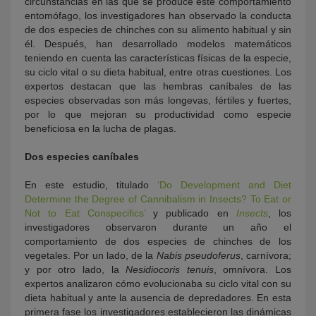
circunstancias en las que se produce este comportamiento
entomófago, los investigadores han observado la conducta
de dos especies de chinches con su alimento habitual y sin
él. Después, han desarrollado modelos matemáticos
teniendo en cuenta las características físicas de la especie,
su ciclo vital o su dieta habitual, entre otras cuestiones. Los
expertos destacan que las hembras caníbales de las
especies observadas son más longevas, fértiles y fuertes,
por lo que mejoran su productividad como especie
beneficiosa en la lucha de plagas.
Dos especies caníbales
En este estudio, titulado
‘
Do Development and Diet
Determine the Degree of Cannibalism in Insects? To Eat or
Not to
Eat Conspecifics
’
y publicado en
Insects
, los
investigadores observaron durante un año el
comportamiento de dos especies de chinches de los
vegetales. Por un lado, de la
Nabis pseudoferus
,
carnívora;
y por otro lado, la
Nesidiocoris tenuis
, omnívora. Los
expertos analizaron cómo evolucionaba su ciclo vital con su
dieta habitual y ante la ausencia de depredadores. En esta
primera fase los investigadores establecieron las dinámicas