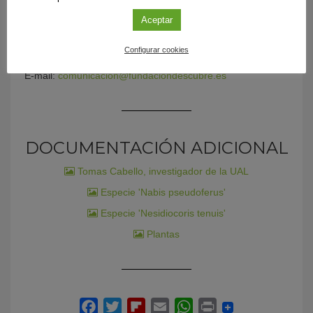
Económica, Industria, Conocimiento y Universidades de la
Junta de Andalucía.
Aceptar
Teléfono: 954 232 349
Configurar cookies
E-mail:
comunicacion@fundaciondescubre.es
DOCUMENTACIÓN ADICIONAL
Tomas Cabello, investigador de la UAL
Especie 'Nabis pseudoferus'
Especie 'Nesidiocoris tenuis'
Plantas