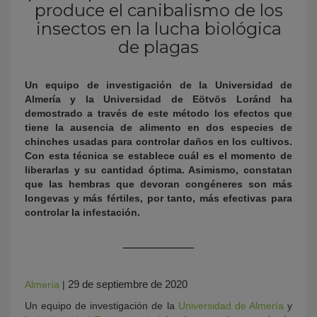
produce el canibalismo de los
insectos en la lucha biológica
de plagas
Un equipo de investigación de la Universidad de
Almer
í
a y la Universidad de E
ö
tv
ö
s Lor
á
nd ha
demostrado a trav
é
s de este m
é
todo los efectos que
tiene la ausencia de alimento en dos especies de
chinches usadas para controlar daños en los cultivos.
KY
Con esta t
é
cnica se establece cu
á
l es el momento de
liberarlas y su cantidad óptima. Asimismo, constatan
que las hembras que devoran cong
éneres son m
á
s
longevas y m
ás f
é
rtiles, por tanto, m
á
s efectivas para
controlar la infestació
n.
29 de septiembre de 2020
Almería
|
Un equipo de investigación de la
Universidad de Almería
y