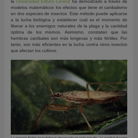
la
Universidad
E
ö
tv
ö
s Lor
ánd
ha demostrado a través de
modelos matemáticos los efectos que tiene el canibalismo
en dos especies de insectos. Este método puede aplicarse
a la lucha biológica y establecer cuál es el momento de
liberar a los enemigos naturales de la plaga y la cantidad
óptima de los mismos. Asimismo, constatan que las
hembras caníbales son más longevas y más fértiles. Por
tanto, son más eficientes en la lucha contra otros insectos
que afectan los cultivos.
La especie Nabis pseudoferus observada en este estudio, es caníbal durante