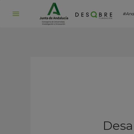
#And
Abrir
menú
Desar