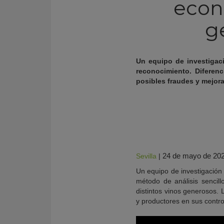
econ
g
Un equipo de investigac
reconocimiento. Diferenc
posibles fraudes y mejorar
KY
24 de mayo de 20
Sevilla
|
Un equipo de investigación
método de análisis sencil
distintos vinos generosos.
y productores en sus contro