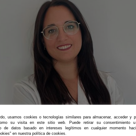
do, usamos cookies o tecnologías similares para almacenar, acceder y p
como su visita en este sitio web. Puede retirar su consentimiento u
to de datos basado en intereses legítimos en cualquier momento haci
okies" en nuestra política de cookies.