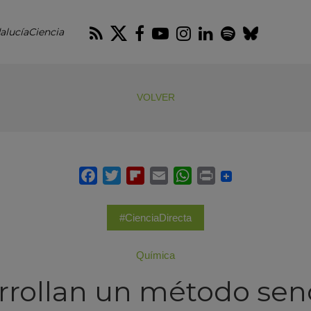
RSS
Twitter
Facebook
Youtube
Instagram
LinkedIn
Spotify
Blues
alucíaCiencia
VOLVER
#CienciaDirecta
Química
rollan un método senc