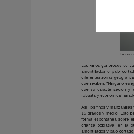
La invest
Los vinos generosos se car
amontillados o palo cortad
diferentes zonas geográfica
que reciben. “Ninguno es ig
que su caracterización y a
robusta y económica” añade
Así, los finos y manzanillas
15 grados y medio. Esto pe
forma espontánea sobre el 
crianza oxidativa, en la 
amontillados y palo cortad