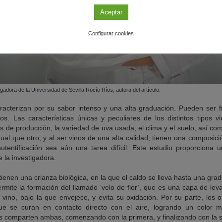
Aceptar
Configurar cookies
igadora de la Universidad de Sevilla Rocío Ríos, autora del artículo.
acterizan por su sabor intenso y una alta graduación. Pueden ser fi
os. Las características únicas y peculiares de los distintos tipos 
s de producción, la variedad de uva usada, el clima y el suelo, así co
ual que otro, y al ser vinos de una alta calidad, tienen una composi
utentificación sea aún una tarea difícil. Este estudio proporciona u
 la investigadora.
 tienen una crianza biológica, en la que el caldo se lleva hasta una gra
rmite la formación del llamado ‘velo de flor’, que es una capa de lev
vino, bajo la que envejece, y evita su oxidación. Por su parte, los 
que se curan en contacto directo con el aire, logrando un color m
os comparten ambas, comenzando con la primera, y finalizando con la