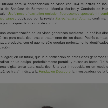
 utilidad para la diferenciación de vinos con 104 muestras de la
lla de Sanlúcar de Barrameda, Montilla-Moriles y Condado de Hue
ículo
‘Usefulness of excitation-emission fluorescence spectralprint co
fied wines’
, publicado por la revista
Microchemical Journal
, confirman
 por cualquier laboratorio de control.
a una caracterización de los vinos generosos mediante un análisis dir
única para cada tipo, tras el tratamiento de los datos. Podría compa
ada producto, con el que no sólo quedan perfectamente identificados
icación.
n lograr, en un futuro, que la autenticación de estos vinos generosos s
alizar en un equipo, preferiblemente portátil, y pulsar un botón. “La 
arca digital única para cada tipo. Una vez introducida en un modelo 
uál se trata”, indica a la
Fundación Descubre
la investigadora de la 