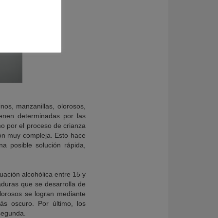
nos, manzanillas, olorosos,
vienen determinadas por las
mo por el proceso de crianza
ción muy compleja. Esto hace
na posible solución rápida,
duación alcohólica entre 15 y
aduras que se desarrolla de
olorosos se logran mediante
ás oscuro. Por último, los
 segunda.