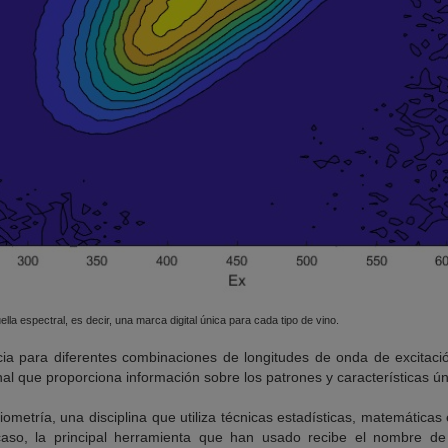
lla espectral, es decir, una marca digital única para cada tipo de vino.
ncia para diferentes combinaciones de longitudes de onda de excitaci
al que proporciona información sobre los patrones y características 
iometría, una disciplina que utiliza técnicas estadísticas, matemáticas
caso, la principal herramienta que han usado recibe el nombre de