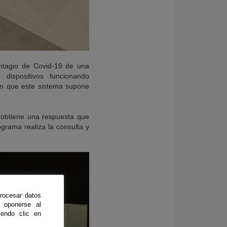
ontagio de Covid-19 de una
dispositivos funcionando
on que este sistema supone
 obtiene una respuesta que
grama realiza la consulta y
rocesar datos
 oponerse al
endo clic en