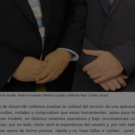
d de Sevilla, Pablo Fernández Montes (izqda) y Antonio Ruiz Cortés (dcha)
e desarrollo software evalúan la calidad del servicio de una aplicac
arrollan, instalan y comprueban que estas herramientas, aptas para d
quier modelo, en distintos sistemas operativos y bajo circunstancias 
an, por un lado, cómo será la experiencia del usuario y, por otro lad
 que opere de forma precisa, rápida y no haya fallos o ‘caídas’, com