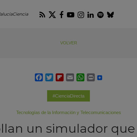
RSS
Twitter
Facebook
Youtube
Instagram
LinkedIn
Spotify
Blues
alucíaCiencia
VOLVER
#CienciaDirecta
Tecnologías de la Información y Telecomunicaciones
llan un simulador que