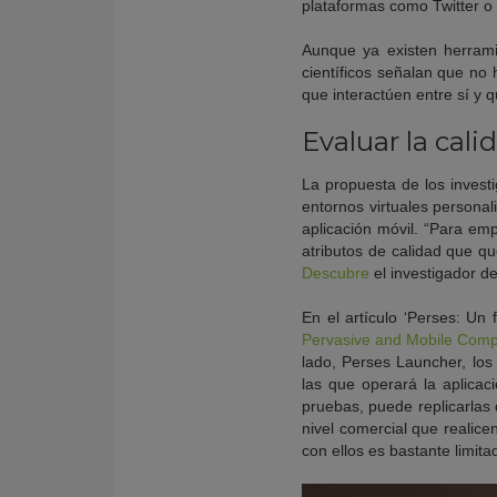
plataformas como Twitter 
A
unque ya existen herrami
científicos
señalan que no 
que interactúen entre sí y 
Evaluar la cali
La propuesta de los invest
entornos virtuales personal
aplicación móvil. “Para empl
atributos de calidad que q
Descubre
el investigador d
En el artículo
‘Perses: Un 
Pervasive and Mobile Comp
lado,
Perses Launcher
, los
las que operará la aplicaci
pruebas, puede replicarlas 
nivel comercial que realic
con ellos es bastante limita