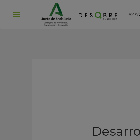
#And
Abrir
menú
Desarro