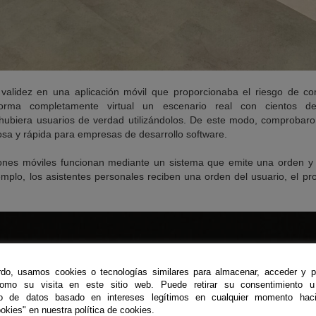
validez en una aplicación móvil que proporcionaba el riesgo de c
rma completamente virtual un escenario real con cientos de 
hubiera usuarios de verdad utilizándolos. De este modo, comprobar
osa y rápida para empresas de desarrollo software.
iones móviles funcionan mediante un sistema que emite una orden y
mplo, los asistentes personales reciben una orden del usuario, el pro
do, usamos cookies o tecnologías similares para almacenar, acceder y p
como su visita en este sitio web. Puede retirar su consentimiento u
to de datos basado en intereses legítimos en cualquier momento haci
okies" en nuestra política de cookies.