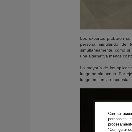
Los expertos probaron su 
persona simulando de fo
simultáneamente, como si 
una alternativa menos cost
La mayoría de las aplicac
luego se almacena. Por eje
luego emiten la respuesta.
Con su acuer
personales 
procesamien
"Configurar co