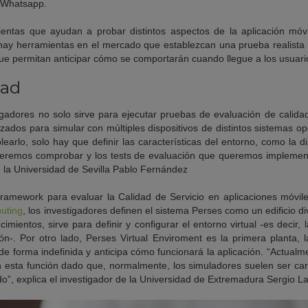
o Whatsapp.
entas que ayudan a probar distintos aspectos de la aplicación móvil
hay herramientas en el mercado que establezcan
una prueba realista 
que permitan anticipar
cómo
se comportarán cuando llegue a los usuari
dad
igadores no solo sirve para ejecutar pruebas de evaluación de calid
izados para simular con múltiples dispositivos
de distintos sistemas o
earlo, solo hay que definir las características del entorno, como la di
ueremos comprobar y los tests de evaluación que queremos implement
e la Universidad de Sevilla Pablo Fernández
framework para evaluar la Calidad de Servicio en aplicaciones móviles
uting
, los investigadores definen el sistema Perses como un edificio d
 cimientos, sirve para definir y configurar el entorno virtual -es decir, 
ón-. Por otro lado,
Perses Virtual Enviroment
es la primera planta, l
de forma indefinida y anticipa cómo funcionará la aplicación. “Actual
en esta función dado que, normalmente, los simuladores suelen ser ca
do
”, explica el investigador de la Universidad de Extremad
ura
Sergio La