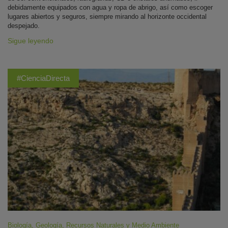
debidamente equipados con agua y ropa de abrigo, así como escoger
lugares abiertos y seguros, siempre mirando al horizonte occidental
despejado.
Sigue leyendo
#CienciaDirecta
Biología
,
Geología
,
Recursos Naturales y Medio Ambiente