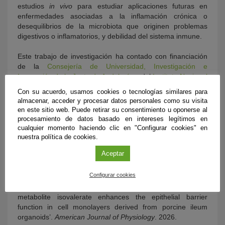
estudios
in vivo
para estudiar aplicaciones futuras en
enfermedades asociadas a la inflamación crónica o
desequilibrios de la microbiota que originen problemas
digestivos o inflamatorios, y debilidad del sistema inmune.
Este trabajo de investigación ha contado con financiación
de la
Consejería de Universidad, Investigación e
Innovación de la Junta de Andalucía
y del
Instituto Nacional
de Investigación Agrícola de Francia (INRAE).
Con su acuerdo, usamos cookies o tecnologías similares para
almacenar, acceder y procesar datos personales como su visita
Reportaje iDescubre: Una molécula producida por las
en este sitio web. Puede retirar su consentimiento u oponerse al
bacterias que actúa como escudo invisible del
procesamiento de datos basado en intereses legítimos en
intestino
cualquier momento haciendo clic en "Configurar cookies" en
nuestra política de cookies.
Referencias
Aceptar
Martin Beaumont, Cláudia M Vicente, Cristina Plata-
Configurar cookies
Calzado, Corinne Lencina, Elisabeth Jones, Stéphanie
Lecuelle, Tristan Chalvon-Demersay: ‘The gut microbiota
metabolite isovalerate enhances the epithelial barrier
function in cell monolayers derived from porcine ileum
organoids’.
American Journal of Physiology
. 2026.