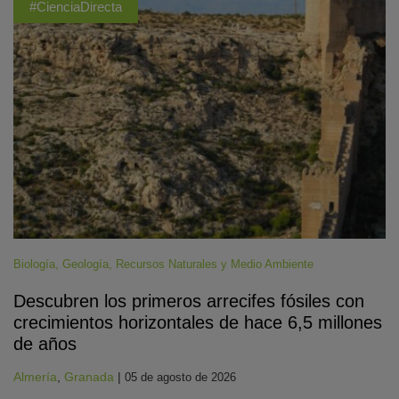
#CienciaDirecta
Biología
,
Geología
,
Recursos Naturales y Medio Ambiente
Descubren los primeros arrecifes fósiles con
crecimientos horizontales de hace 6,5 millones
de años
Almería
,
Granada
|
05 de agosto de 2026