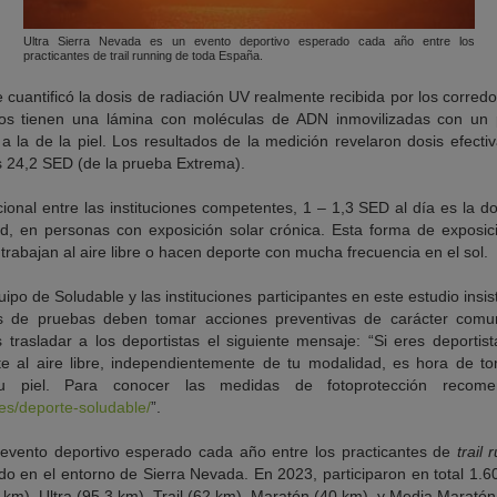
Ultra Sierra Nevada es un evento deportivo esperado cada año entre los
practicantes de trail running de toda España.
 cuantificó la dosis de radiación UV realmente recibida por los corred
tivos tienen una lámina con moléculas de ADN inmovilizadas con un p
 la de la piel. Los resultados de la medición revelaron dosis efecti
s 24,2 SED (de la prueba Extrema).
ional entre las instituciones competentes, 1 – 1,3 SED al día es la d
d, en personas con exposición solar crónica. Esta forma de exposic
trabajan al aire libre o hacen deporte con mucha frecuencia en el sol.
ipo de Soludable y las instituciones participantes en este estudio insis
s de pruebas deben tomar acciones preventivas de carácter comun
trasladar a los deportistas el siguiente mensaje: “Si eres deportist
te al aire libre, independientemente de tu modalidad, es hora de t
u piel. Para conocer las medidas de fotoprotección recomen
.es/deporte-soludable/
”.
 evento deportivo esperado cada año entre los practicantes de
trail 
do en el entorno de Sierra Nevada. En 2023, participaron en total 1.
km), Ultra (95,3 km), Trail (62 km), Maratón (40 km), y Media Maratón