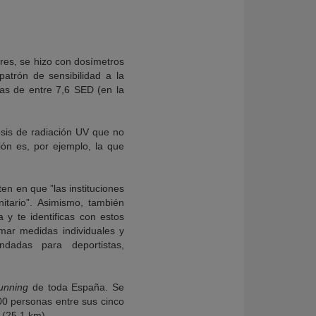
ores, se hizo con dosímetros
atrón de sensibilidad a la
vas de entre 7,6 SED (en la
osis de radiación UV que no
ión es, por ejemplo, la que
ten en que ”las instituciones
itario”. Asimismo, también
a y te identificas con estos
omar medidas individuales y
dadas para deportistas,
running
de toda España. Se
600 personas entre sus cinco
 (25,1 km).