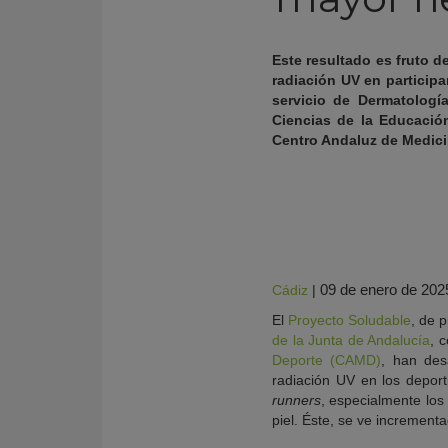
Este resultado es fruto d
radiación UV en participa
servicio de Dermatología
Ciencias de la Educació
Centro Andaluz de Medici
09 de enero de 202
Cádiz
|
KY
El
Proyecto Soludable
, de 
de la Junta de Andalucía
, 
Deporte (CAMD)
, han des
radiación UV en los depor
runners
, especialmente los
piel. Éste, se ve increment