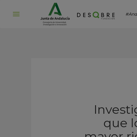
#And
Abrir
menú
Invest
que l
mayor ri