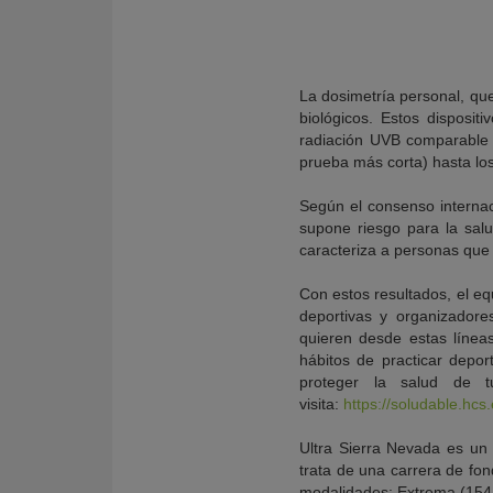
La dosimetría personal, que
biológicos. Estos disposi
radiación UVB comparable a
prueba más corta) hasta lo
Según el consenso internac
supone riesgo para la salu
caracteriza a personas que 
Con estos resultados, el equ
deportivas y organizadore
quieren desde estas líneas 
hábitos de practicar depor
proteger la salud de t
visita:
https://soludable.hcs
Ultra Sierra Nevada es un
trata de una carrera de fon
modalidades: Extrema (154 