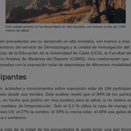
Este trabajo pionero se ha desarrollado en alta montaña, con tramos a más de 2.000
metros de altitud.
 sin precedentes por su desarrollo en alta montaña, con tramos a más
embros del servicio de Dermatología y la unidad de Investigación del 
ncias de la Educación de la Universidad de Cádiz (UCA), la Facultad d
ro Andaluz de Medicina del Deporte (CAMD). Una colaboración que
cionadas con la exposición solar de deportistas de diferentes modalidad
cipantes
os, actitudes y conocimientos sobre exposición solar de 194 particip
ado desde sus móviles. Este análisis reveló que el 94% de los partici
o, un hecho que podría ser muy positivo para la salud, si no vinier
s medidas de fotoprotección. Solo el 6,3 % utiliza la ropa de manga 
iones UV, el 27% la sombra, el 39% la crema solar, el 48% usa gafas de
rra o sombrero.
, a más de la mitad de los encuestados le gusta tener una piel bron