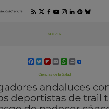
RSS
Twitter
Facebook
Youtube
Instagram
LinkedIn
Spotify
Blues
alucíaCiencia
VOLVER
Ciencias de la Salud
igadores andaluces co
os deportistas de trail 
esgo de padecer cánce