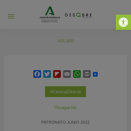
Abrir 
Abrir
menú
VOLVER
#CienciaDirecta
Divulgación
PATRONATO JUNIO 2022