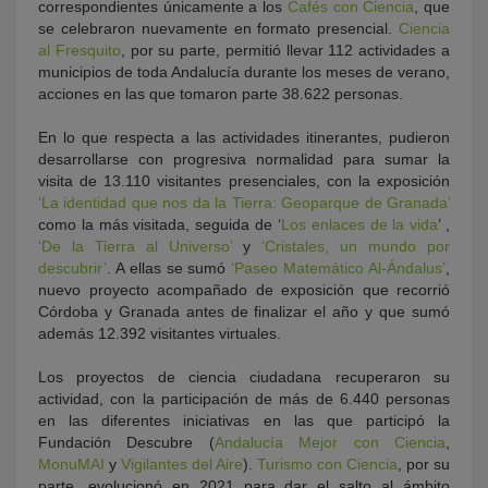
correspondientes únicamente a los
Cafés con Ciencia
, que
se celebraron nuevamente en formato presencial.
Ciencia
al Fresquito
, por su parte, permitió llevar 112 actividades a
municipios de toda Andalucía durante los meses de verano,
acciones en las que tomaron parte 38.622 personas.
En lo que respecta a las actividades itinerantes, pudieron
desarrollarse con progresiva normalidad para sumar la
visita de 13.110 visitantes presenciales, con la exposición
‘La identidad que nos da la Tierra: Geoparque de Granada’
como la más visitada, seguida de ‘
Los enlaces de la vida
’ ,
‘De la Tierra al Universo’
y
‘Cristales, un mundo por
descubrir’
. A ellas se sumó
‘Paseo Matemático Al-Ándalus’
,
nuevo proyecto acompañado de exposición que recorrió
Córdoba y Granada antes de finalizar el año y que sumó
además 12.392 visitantes virtuales.
Los proyectos de ciencia ciudadana recuperaron su
actividad, con la participación de más de 6.440 personas
en las diferentes iniciativas en las que participó la
Fundación Descubre (
Andalucía Mejor con Ciencia
,
MonuMAI
y
Vigilantes del Aire
).
Turismo con Ciencia
, por su
parte, evolucionó en 2021 para dar el salto al ámbito