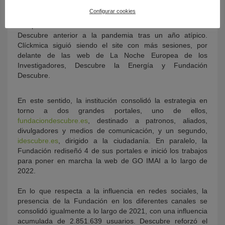
3.132 impactos en medios de comunicación y un tráfico
Configurar cookies
web acumulado de 3.024.529 usuarios, lo que supone la
recuperación de la actividad online de la Fundación
Descubre anterior a la pandemia tras un año atípico.
Clíckmica siguió siendo el site con más sesiones, por
delante de las web de La Noche Europea de los
Investigadores, Descubre la Energía y Fundación
Descubre.
En este sentido, la institución consolidó la estrategia en
torno a dos grandes portales, uno de ellos,
fundaciondescubre.es
, destinado a patronos, aliados,
divulgadores y medios de comunicación, y un segundo,
idescubre.es
, dirigido a la ciudadanía. En paralelo, la
Fundación rediseñó 4 de sus portales e inició los trabajos
para poner en marcha la web de GO IMAI a lo largo de
2022.
En lo que respecta a la influencia en redes sociales, la
presencia de la Fundación en los diferentes canales se
consolidó igualmente a lo largo de 2021, con una influencia
acumulada de 2.851.639 usuarios. Descubre reforzó el