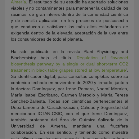
Almería
. El resultado de su estudio ha aportado soluciones
viables y no contaminantes para mantener la calidad de los
racimos, de gran interés dentro de la comunidad científica
y de sencilla aplicación en los procesos de postcosecha
que conducen a satisfacer los más altos estándares de
exigencia dentro de la elevada aceptación de la uva entre
los consumidores de todo el planeta.
Ha sido publicado en la revista Plant Physiology and
Biochemistry bajo el título
‘Regulation of flavonoid
biosynthesis pathway by a single or dual short-term CO2
treatment in black table grapes stored at low temperature’
.
Su identificador digital, para consultas completas sobre su
contenido fechado en noviembre de 2020 y firmado, junto a
la doctora Domínguez, por Irene Romero, Noemí Morales,
María Isabel Escribano, Carmen Merodio y María Teresa
Sanchez-Ballesta. Todas son científicas pertenecientes al
Departamento de Caracterización, Calidad y Seguridad del
mencionado ICTAN-CSIC, con el que Irene Domínguez,
también profesora del Área de Química Aplicada de la
Universidad de Almería, mantiene una fructífera
colaboración. En ese sentido, y teniendo como muestra
esta última investigación conjunta, han logrado confirmar