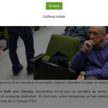
Aceptar
Configurar cookies
resencia de las matemáticas en actividades cotidianas y desmitificar su imagen de ciencia di
ado
Café con Ciencia
, encuentros en el que un científico se sient
 un ambiente distendido. En concreto, estos desayunos se han celebr
 Casa de la Ciencia-CSIC.