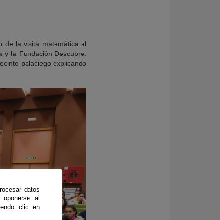
 de la visita matemática al
ra y la Fundación Descubre.
ecinto palaciego explicando
rocesar datos
 oponerse al
endo clic en