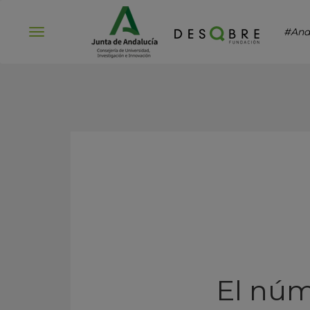
#And
Abrir
menú
El núm