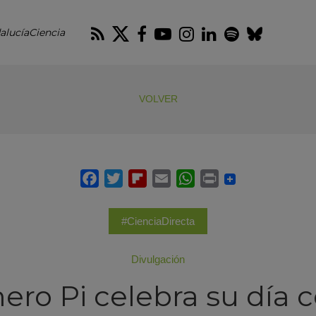
RSS
Twitter
Facebook
Youtube
Instagram
LinkedIn
Spotify
Blues
alucíaCiencia
VOLVER
#CienciaDirecta
Divulgación
ero Pi celebra su día 