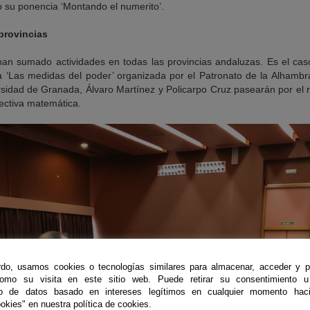
o su ponencia ‘Montando el numerito’.
provincias
han sumado actividades en todas las provincias andaluzas. Es el caso
da ‘Las medidas del poder’ organizada por el Patronato de la Alhamb
rsidad de Granada, Álvaro Martínez y Policarpo Cruz pasearán por el r
pectiva matemática.
do, usamos cookies o tecnologías similares para almacenar, acceder y p
como su visita en este sitio web. Puede retirar su consentimiento u
to de datos basado en intereses legítimos en cualquier momento haci
okies" en nuestra política de cookies.