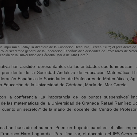
e impulsan el Piday, la directora de la Fundación Descubre, Teresa Cruz; el presidente d
o; el secretario general de la Federación Española de Sociedades de Profesores de Matemá
ucación de la Universidad de Córdoba, María del Mar García
ciativa han asistido representantes de las entidades que lo impulsan, 
l presidente de la Sociedad Andaluza de Educación Matemática Tha
ederación Española de Sociedades de Profesores de Matemáticas, Agus
 la Educación de la Universidad de Córdoba, María del Mar García.
n la conferencia ‘La importancia de los puntos suspensivos’ imp
de las matemáticas de la Universidad de Granada Rafael Ramírez Ucl
¿Te cuento un secreto?’ de la mano del docente del Centro de Profes
ntes han buscado el número Pi en un hoja de papel en el taller impart
Francisco Haro Laguardia. Para finalizar, el docente del IES Averr