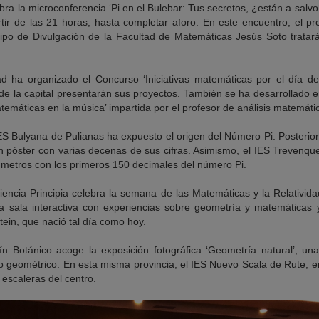
ra la microconferencia ‘Pi en el Bulebar: Tus secretos, ¿están a salvo?
rtir de las 21 horas, hasta completar aforo. En este encuentro, el p
po de Divulgación de la Facultad de Matemáticas Jesús Soto tratará
d ha organizado el Concurso ‘Iniciativas matemáticas por el día de
e la capital presentarán sus proyectos. También se ha desarrollado e
atemáticas en la música’ impartida por el profesor de análisis matemát
S Bulyana de Pulianas ha expuesto el origen del Número Pi. Posteri
n póster con varias decenas de sus cifras. Asimismo, el IES Trevenqu
3 metros con los primeros 150 decimales del número Pi.
encia Principia celebra la semana de las Matemáticas y la Relativida
a sala interactiva con experiencias sobre geometría y matemáticas y
tein, que nació tal día como hoy.
n Botánico acoge la exposición fotográfica ‘Geometría natural’, un
 geométrico. En esta misma provincia, el IES Nuevo Scala de Rute, e
 escaleras del centro.