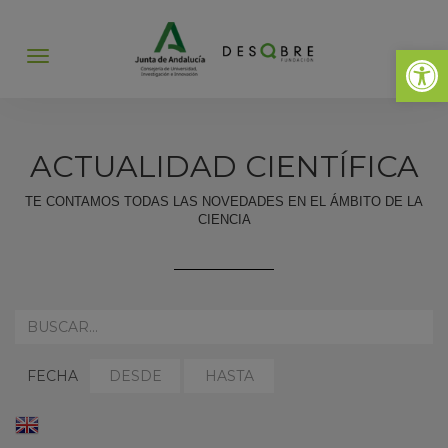
Abrir 
Abrir
menú
ACTUALIDAD CIENTÍFICA
TE CONTAMOS TODAS LAS NOVEDADES EN EL ÁMBITO DE LA
CIENCIA
REALIZA
AQUÍ
TU
SELECCIONAR
SELECCIONAR
BÚSQUEDA:
FECHA
FECHA
FECHA
DESDE:
HASTA:
ENGLISH