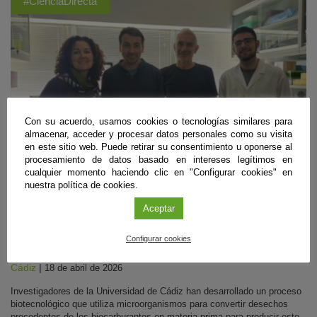
#CienciaDirecta
Con su acuerdo, usamos cookies o tecnologías similares para
almacenar, acceder y procesar datos personales como su visita
en este sitio web. Puede retirar su consentimiento u oponerse al
procesamiento de datos basado en intereses legítimos en
cualquier momento haciendo clic en "Configurar cookies" en
nuestra política de cookies.
Química
Aceptar
Obtienen hidrógeno a partir de bacterias y
residuos de biodiésel
Configurar cookies
Cádiz
|
18 de abril de 2026
Investigadores de la Universidad de Cádiz han desarrollado un proceso
biotecnológico que utiliza microorganismos para convertir desechos
procedentes de los biocarburantes en materia prima para producir este