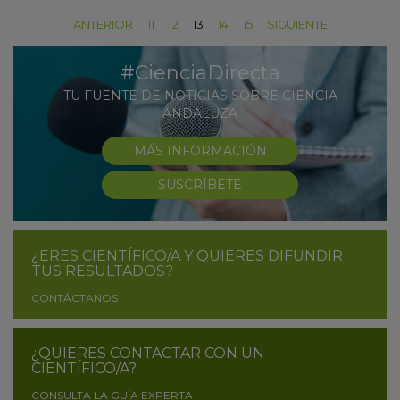
ANTERIOR
11
12
13
14
15
SIGUIENTE
#CienciaDirecta
TU FUENTE DE NOTICIAS SOBRE CIENCIA
ANDALUZA
MÁS INFORMACIÓN
SUSCRÍBETE
¿ERES CIENTÍFICO/A Y QUIERES DIFUNDIR
TUS RESULTADOS?
CONTÁCTANOS
¿QUIERES CONTACTAR CON UN
CIENTÍFICO/A?
CONSULTA LA GUÍA EXPERTA