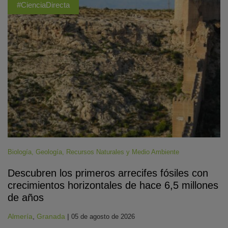
#CienciaDirecta
Biología
,
Geología
,
Recursos Naturales y Medio Ambiente
Descubren los primeros arrecifes fósiles con
crecimientos horizontales de hace 6,5 millones
de años
Almería
,
Granada
|
05 de agosto de 2026