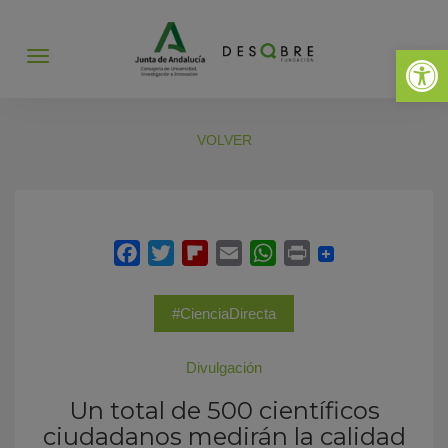
Abrir 
Abrir
menú
VOLVER
#CienciaDirecta
Divulgación
Un total de 500 científicos
ciudadanos medirán la calidad