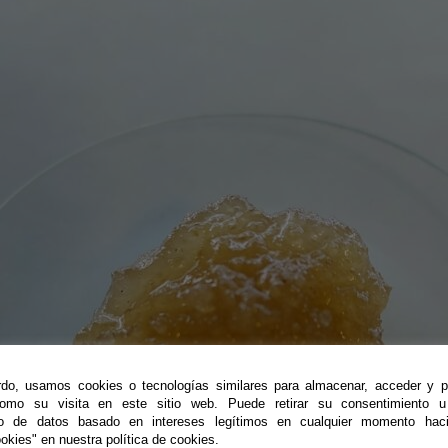
do, usamos cookies o tecnologías similares para almacenar, acceder y p
como su visita en este sitio web. Puede retirar su consentimiento u
to de datos basado en intereses legítimos en cualquier momento haci
okies" en nuestra política de cookies.