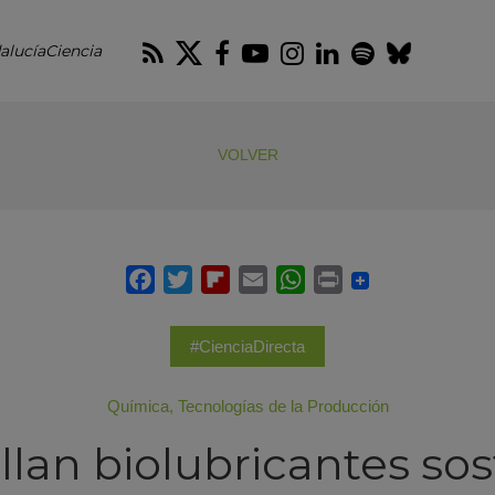
RSS
Twitter
Facebook
Youtube
Instagram
LinkedIn
Spotify
Blues
alucíaCiencia
VOLVER
#CienciaDirecta
Química
,
Tecnologías de la Producción
llan biolubricantes sos