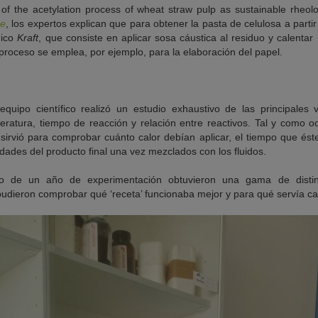
f the acetylation process of wheat straw pulp as sustainable rheolog
se
, los expertos explican que para obtener la pasta de celulosa a partir
mico
Kraft
, que consiste en aplicar sosa cáustica al residuo y calentar
proceso se emplea, por ejemplo, para la elaboración del papel.
equipo científico realizó un estudio exhaustivo de las principales
eratura, tiempo de reacción y relación entre reactivos. Tal y como o
s sirvió para comprobar cuánto calor debían aplicar, el tiempo que és
ades del producto final una vez mezclados con los fluidos.
o de un año de experimentación obtuvieron una gama de distint
pudieron comprobar qué ‘receta’ funcionaba mejor y para qué servía c