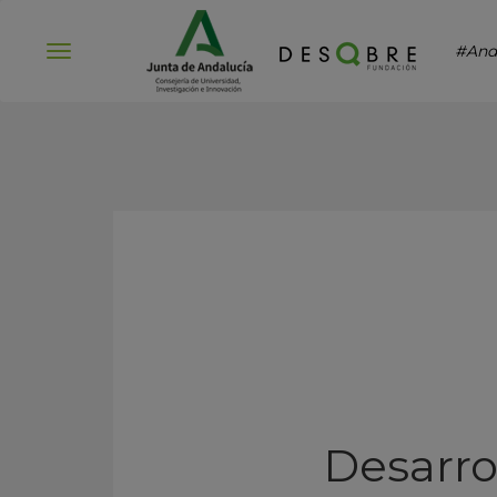
#And
Abrir
menú
Desarro