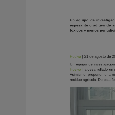
Un equipo de investiga
espesante o aditivo de a
tóxicos y menos perjudici
21 de agosto de 2
Huelva
|
Un equipo de investigació
Huelva
ha desarrollado un p
Asimismo, proponen una me
KY
residuo agrícola. De esta f