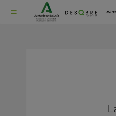
#And
Abrir
menú
L