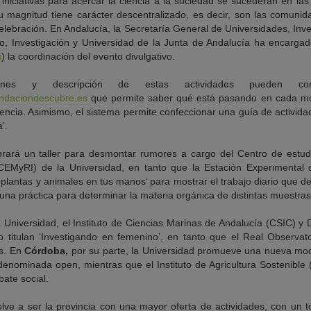
iniciativas para acercar la ciencia a la sociedad se sucederán en la
u magnitud tiene carácter descentralizado, es decir, son las comuni
lebración. En Andalucía, la Secretaría General de Universidades, Inve
o, Investigación y Universidad de la Junta de Andalucía ha encarga
s
) la coordinación del evento divulgativo.
ciones y descripción de estas actividades pueden c
undaciondescubre.es
que permite saber qué está pasando en cada mo
ncia. Asimismo, el sistema permite confeccionar una guía de actividade
’.
rará un taller para desmontar rumores a cargo del Centro de estudi
 (CEMyRI) de la Universidad, en tanto que la Estación Experimental
 plantas y animales en tus manos’ para mostrar el trabajo diario que d
n una práctica para determinar la materia orgánica de distintas muestras
la Universidad, el Instituto de Ciencias Marinas de Andalucía (CSIC) y 
o titulan ‘Investigando en femenino’, en tanto que el Real Observa
as. En
Córdoba,
por su parte, la Universidad promueve una nueva mod
 denominada open, mientras que el Instituto de Agricultura Sostenibl
bate social.
elve a ser la provincia con una mayor oferta de actividades, con un 