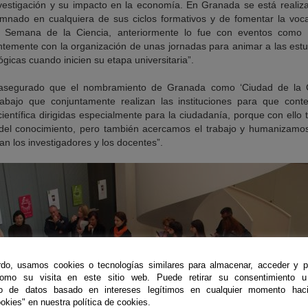
nvestigación y su impacto en la economía. En Granada se está reali
umnado en cualquiera de sus ciclos formativos y de fomentar la vocac
la Semana de la Ciencia, anteriormente lo fue con eventos como
ntemente con la organización de unas jornadas para animar a las est
lógicas cuando inicien su etapa universitaria”.
segurado que el nombramiento de Granada como ‘Ciudad de la Ci
rabajo que conjuntamente realizan las instituciones para que co
científica dirigidas especialmente para la ciudadanía, porque con ello
 del conocimiento, pero también acercamos el trabajo y humanizamos la
an los investigadores y los docentes”.
do, usamos cookies o tecnologías similares para almacenar, acceder y p
como su visita en este sitio web. Puede retirar su consentimiento u
to de datos basado en intereses legítimos en cualquier momento haci
okies" en nuestra política de cookies.