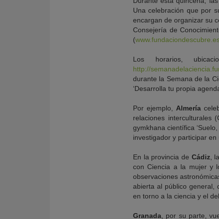
Durante esta quincena, las 
Una celebración que por s
encargan de organizar su ce
Consejería de Conocimient
(
www.fundaciondescubre.e
Los horarios, ubica
http://semanadelaciencia.f
durante la Semana de la Cie
‘Desarrolla tu propia agenda
Por ejemplo,
Almería
celeb
relaciones interculturales
gymkhana científica ‘Suelo,
investigador y participar e
En la provincia de
Cádiz
, 
con Ciencia a la mujer y l
observaciones astronómic
abierta al público general,
en torno a la ciencia y el de
Granada
, por su parte, vu