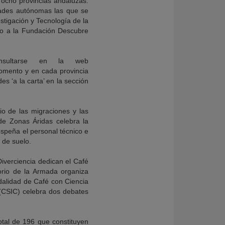
s ocho provincias andaluzas.
dades autónomas las que se
stigación y Tecnología de la
do a la Fundación Descubre
onsultarse en la web
mento y en cada provincia
s ‘a la carta’ en la sección
o de las migraciones y las
 de Zonas Áridas celebra la
espeña el personal técnico e
 de suelo.
Diverciencia dedican el Café
torio de la Armada organiza
alidad de Café con Ciencia
e (CSIC) celebra dos debates
total de 196 que constituyen