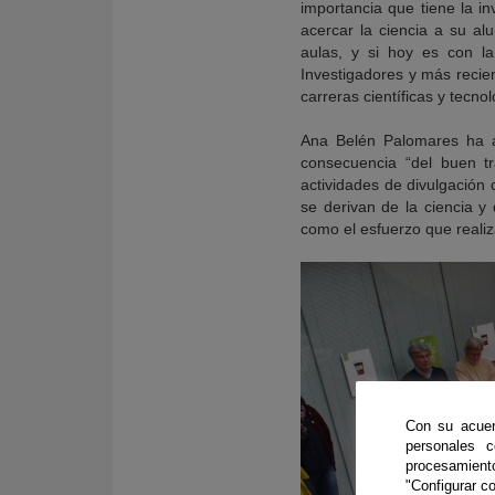
importancia que tiene la i
acercar la ciencia a su al
aulas, y si hoy es con 
Investigadores y más recie
carreras científicas y tecno
Ana Belén Palomares ha a
consecuencia “del buen t
actividades de divulgación 
se derivan de la ciencia y
como el esfuerzo que realiz
Con su acuer
personales 
procesamien
"Configurar co