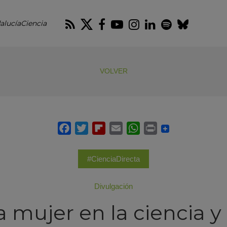
RSS
Twitter
Facebook
Youtube
Instagram
LinkedIn
Spotify
Blues
alucíaCiencia
VOLVER
#CienciaDirecta
Divulgación
a mujer en la ciencia y 