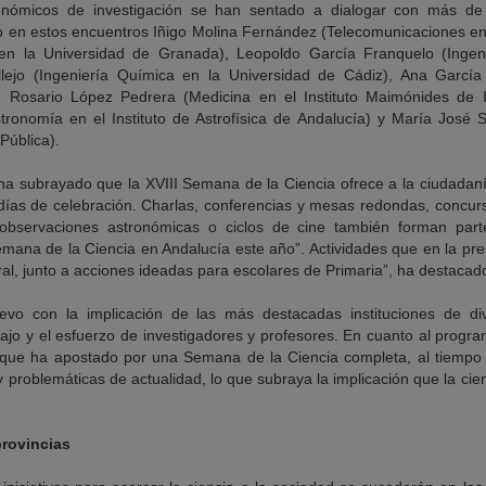
onómicos de investigación se han sentado a dialogar con más de
o en estos encuentros Iñigo Molina Fernández (Telecomunicaciones en
a en la Universidad de Granada), Leopoldo García Franquelo (Ingen
llejo (Ingeniería Química en la Universidad de Cádiz), Ana García
 Rosario López Pedrera (Medicina en el Instituto Maimónides de I
stronomía en el Instituto de Astrofísica de Andalucía) y María José
Pública).
 ha subrayado que la XVIII Semana de la Ciencia ofrece a la ciudada
días de celebración. Charlas, conferencias y mesas redondas, concurso
s, observaciones astronómicas o ciclos de cine también forman pa
Semana de la Ciencia en Andalucía este año”. Actividades que en la pr
ral, junto a acciones ideadas para escolares de Primaria”, ha destacad
o con la implicación de las más destacadas instituciones de di
ajo y el esfuerzo de investigadores y profesores. En cuanto al progr
s que ha apostado por una Semana de la Ciencia completa, al tiemp
 problemáticas de actualidad, lo que subraya la implicación que la cien
provincias