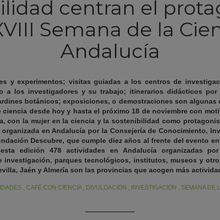
ilidad centran el pro
XVIII Semana de la Cie
Andalucía
res y experimentos; visitas guiadas a los centros de investiga
a los investigadores y su trabajo; itinerarios didácticos por
ardines botánicos; exposiciones, o demostraciones son algunas d
e ciencia desde hoy y hasta el próximo 18 de noviembre con motiv
a, con la mujer en la ciencia y la sostenibilidad como protagoni
a, organizada en Andalucía por la Consejería de Conocimiento, In
undación Descubre, que cumple diez años al frente del evento 
ta edición 478 actividades en Andalucía organizadas por 
e investigación, parques tecnológicos, institutos, museos y otro
villa, Jaén y Almería son las provincias que acogen más activida
IDADES
,
CAFÉ CON CIENCIA
,
DIVULGACIÓN
,
INVESTIGACIÓN
,
SEMANA DE L