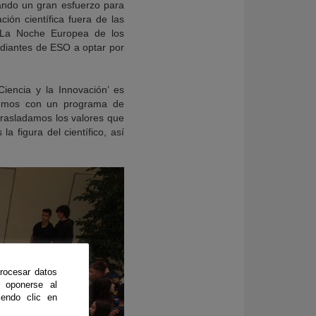
zando un gran esfuerzo para
ión científica fuera de las
 La Noche Europea de los
udiantes de ESO a optar por
encia y la Innovación’ es
ntemos con un programa de
 trasladamos los valores que
 figura del científico, así
rocesar datos
 oponerse al
endo clic en