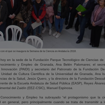
a con el que se inaugura la Semana de la Ciencia en Andalucía 2018.
a hoy en la sede de la Fundación Parque Tecnológico de Ciencias de 
Conocimiento y Empleo de Granada, Ana Belén Palomares; el secre
 e Innovación (PAIDI) y secretario del Patronato de la Fundación De
a Unidad de Cultura Científica de la Universidad de Granada, Ana Isa
cias de la Salud, Jesús Quero, y la directora de la Fundación Descub
rente de la Escuela Andaluza de Salud Pública (EASP), Reyes Álvarez-O
imental del Zaidín (EEZ-CSIC), Manuel Espinosa.
e Conocimiento y Empleo ha subrayado “el protagonismo que la ci
d en general, pero principalmente cuando se trata de transmitir a 