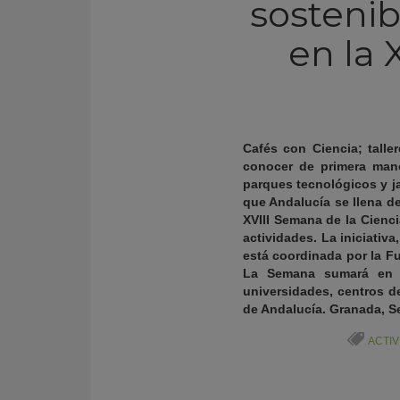
sostenib
en la 
Cafés con Ciencia; talle
conocer de primera mano 
parques tecnológicos y j
que Andalucía se llena d
XVIII Semana de la Cienci
actividades. La iniciativ
está coordinada por la F
KY
La Semana sumará en es
universidades, centros d
de Andalucía. Granada, Se
ACTIV