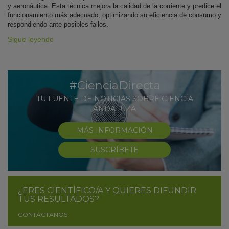
y aeronáutica. Esta técnica mejora la calidad de la corriente y predice el
funcionamiento más adecuado, optimizando su eficiencia de consumo y
respondiendo ante posibles fallos.
Sigue leyendo
#CienciaDirecta
TU FUENTE DE NOTICIAS SOBRE CIENCIA
ANDALUZA
MÁS INFORMACIÓN
SUSCRÍBETE
¿ERES CIENTÍFICO/A Y QUIERES DIFUNDIR
TUS RESULTADOS?
CONTÁCTANOS