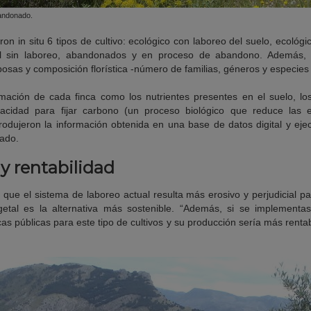
bandonado.
ron in situ 6 tipos de cultivo: ecológico con laboreo del suelo, ecológ
al sin laboreo, abandonados y en proceso de abandono. Además, v
osas y composición florística -número de familias, géneros y especies
rmación de cada finca como los nutrientes presentes en el suelo, lo
acidad para fijar carbono (un proceso biológico que reduce las e
rodujeron la información obtenida en una base de datos digital y ejec
ado.
 y rentabilidad
ue el sistema de laboreo actual resulta más erosivo y perjudicial pa
getal es la alternativa más sostenible. “Además, si se implementase
 públicas para este tipo de cultivos y su producción sería más renta