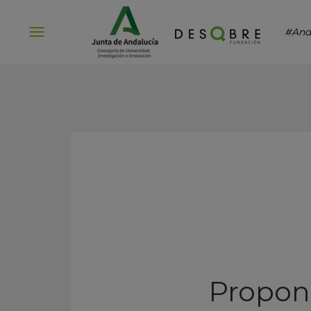
#And
Abrir
menú
Propone