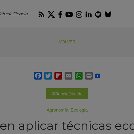
RSS
Twitter
Facebook
Youtube
Instagram
LinkedIn
Spotify
Blues
alucíaCiencia
VOLVER
#CienciaDirecta
Agronomía
,
Ecología
n aplicar técnicas ec