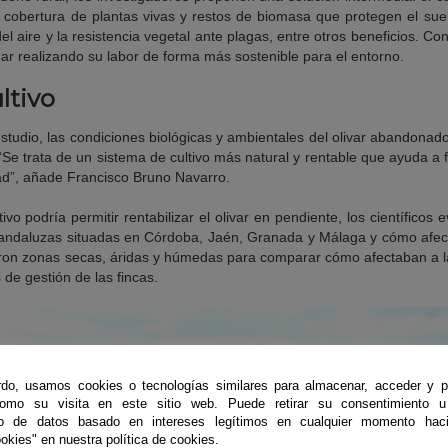
a cobertura de plantas vivas y restos de biomasa que protegen el suel
del aire y la resistencia vegetal ante plagas, entre otros beneficios. Con
uar realizando su labor de forma más sostenible para el entorno.
ltivo
studio, las condiciones biológicas y ambientales del olivar abandonado
“Se trata de un sistema de cultivo más natural y rentable que ayuda a 
dad”, añade Francisco Bruno Navarro.
tivo podría permitir rentabilizar el olivar en pendiente, los científicos
 andaluzas situadas en Córdoba, Jaén, Granada y Málaga y cómo afect
naron zonas secas, áridas y húmedas para comparar cómo afectaban a la
s de gestión de las fincas.
do, usamos cookies o tecnologías similares para almacenar, acceder y p
como su visita en este sitio web. Puede retirar su consentimiento u
to de datos basado en intereses legítimos en cualquier momento haci
okies" en nuestra política de cookies.