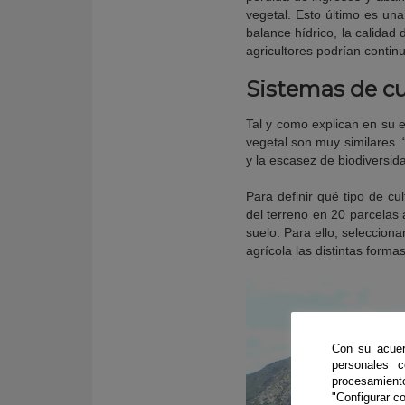
vegetal. Esto último es un
balance hídrico, la calidad 
agricultores podrían contin
Sistemas de cu
Tal y como explican en su e
vegetal son muy similares. 
y la escasez de biodiversi
Para definir qué tipo de cul
del terreno en 20 parcelas
suelo. Para ello, seleccio
agrícola las distintas forma
Con su acuer
personales 
procesamien
"Configurar co