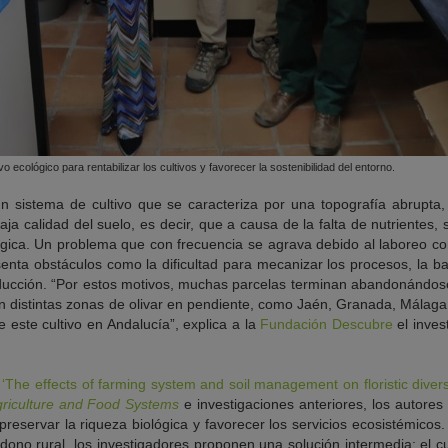
o ecológico para rentabilizar los cultivos y favorecer la sostenibilidad del entorno.
un sistema de cultivo que se caracteriza por una topografía abrupta,
 baja calidad del suelo, es decir, que a causa de la falta de nutrientes
ológica. Un problema que con frecuencia se agrava debido al laboreo co
esenta obstáculos como la dificultad para mecanizar los procesos, la b
ducción. “Por estos motivos, muchas parcelas terminan abandonándos
n distintas zonas de olivar en pendiente, como Jaén, Granada, Málag
e este cultivo en Andalucía”, explica a la
Fundación Descubre
el inves
o
‘The effects of farming system and soil management on floristic diversi
riculture and Food Systems
e investigaciones anteriores, los autore
 preservar la riqueza biológica y favorecer los servicios ecosistémicos.
ono rural, los investigadores proponen una solución intermedia: el cu