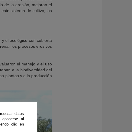
o de la erosión, mejoran el
 este sistema de cultivo, los
 y el ecológico con cubierta
frenar los procesos erosivos
 evaluaron el manejo y el uso
aban a la biodiversidad del
s plantas y a la producción
rocesar datos
 oponerse al
endo clic en