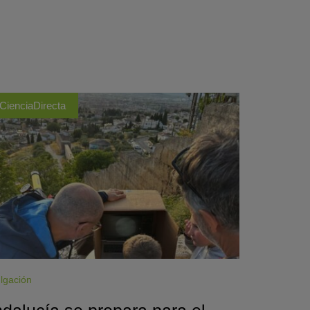
CienciaDirecta
lgación