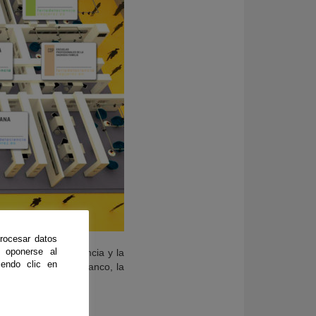
rocesar datos
 oponerse al
pañola para la Ciencia y la
endo clic en
rsidades, Unicaja Banco, la