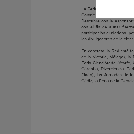
La Feria de la Ciencia en l
Constituida en 2011 por la
Descubre con la esponsori
con el fin de aunar fuerza
participación ciudadana, pot
los divulgadores de la cienc
En concreto, la Red está f
de la Victoria, Málaga), la
Feria CienciAtarfe (Atarfe,
Córdoba, Diverciencia. Feri
(Jaén), las Jornadas de l
Cádiz, la Feria de la Cienc