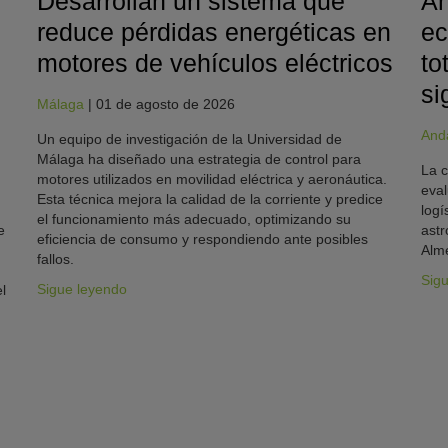
Desarrollan un sistema que
An
reduce pérdidas energéticas en
ec
motores de vehículos eléctricos
to
si
Málaga
|
01 de agosto de 2026
And
Un equipo de investigación de la Universidad de
Málaga ha diseñado una estrategia de control para
La c
motores utilizados en movilidad eléctrica y aeronáutica.
eval
Esta técnica mejora la calidad de la corriente y predice
logí
el funcionamiento más adecuado, optimizando su
e
astr
eficiencia de consumo y respondiendo ante posibles
Alme
fallos.
Sig
Sigue leyendo
l