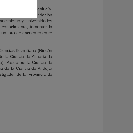
 la Innovación de Andalucía.
 iniciativa de la Fundación
nocimiento y Universidades
l conocimiento, fomentar la
ar un foro de encuentro entre
Ciencias Bezmiliana (Rincón
de la Ciencia de Almería, la
la), Paseo por la Ciencia de
ria de la Ciencia de Andújar
tigador de la Provincia de