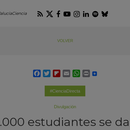
RSS
Twitter
Facebook
Youtube
Instagram
LinkedIn
Spotify
Blues
alucíaCiencia
VOLVER
#CienciaDirecta
Divulgación
.000 estudiantes se da