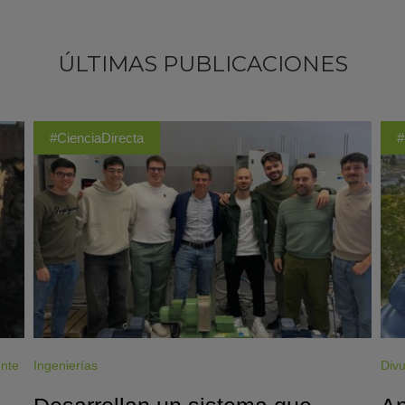
ÚLTIMAS PUBLICACIONES
#CienciaDirecta
#
ente
Ingenierías
Divu