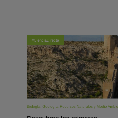
#CienciaDirecta
Biología
,
Geología
,
Recursos Naturales y Medio Ambi