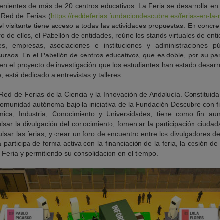
enientes de más de 20 centros educativos. La Feria se desarrolla en
 Red de Ferias (
https://reddeferias.fundaciondescubre.es/ferias-en-la-r
el visitante tiene acceso a todas las actividades propuestas. En concret
ro de ellos, el Pabellón de entidades, reúne los stands virtuales de ent
des, empresas, asociaciones e instituciones y administraciones pú
ursos. En el Pabellón de centros educativos, que es doble, por su pa
n el proyecto de investigación que los estudiantes han estado desarro
, está dedicado a entrevistas y talleres.
Red de Ferias de la Ciencia y la Innovación de Andalucía. Constituida
Comunidad autónoma bajo la iniciativa de la Fundación Descubre con f
ica, Industria, Conocimiento y Universidades, tiene como fin aun
ulsar la divulgación del conocimiento, fomentar la participación ciuda
ulsar las ferias, y crear un foro de encuentro entre los divulgadores d
participa de forma activa con la financiación de la feria, la cesión de
a Feria y permitiendo su consolidación en el tiempo.