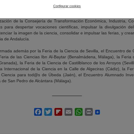
Configurar cookies
a Calle de Jerez (Cádiz) se integra en la Red de Ferias de la Ciencia y
s principales muestras científicas de la Comunidad autónoma bajo la
zación de la Consejería de Transformación Económica, Industria, Co
s para despertar vocaciones científicas, impulsar la divulgación de
enciar la imagen de la ciencia, consolidar e impulsar las ferias, y cre
ia de Andalucía.
ormada además por la Feria de la Ciencia de Sevilla, el Encuentro de 
 Feria de las Ciencias Ibn Al-Baytar (Benalmádena, Málaga), la Feria 
 Granada), la Feria de la Ciencia de Castilblanco de los Arroyos (Sevil
a Internacional de la Ciencia en la Calle de Algeciras (Cádiz), la Fe
a Ciencia para tod@s de Úbeda (Jaén), el Encuentro Alumnado Inves
ia de San Pedro de Alcántara (Málaga).