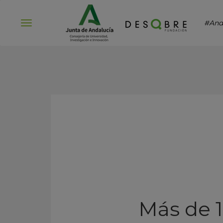
#And
Abrir
menú
Más de 1