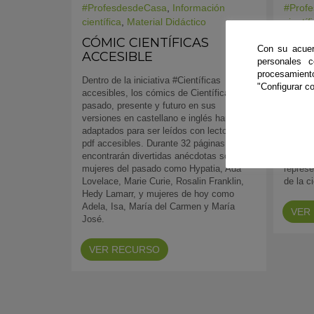
#ProfesdesdeCasa
,
Información
#Prof
científica
,
Material Didáctico
científ
CÓMIC CIENTÍFICAS
CIEN
Con su acuer
ACCESIBLE
ACC
personales 
procesamien
Dentro de la iniciativa #Científicas
Este ma
"Configurar co
accesibles, los cómics de Científicas:
un víde
pasado, presente y futuro en sus
parte d
versiones en castellano e inglés han sido
conjunt
adaptados para ser leídos con lectores de
Univers
pdf accesibles. Durante 32 páginas
objetiv
encontrarán divertidas anécdotas sobre
juvenil
mujeres del pasado como Hypatia, Ada
represe
Lovelace, Marie Curie, Rosalin Franklin,
de la c
Hedy Lamarr, y mujeres de hoy como
Adela, Isa, María del Carmen y María
VER
José.
VER RECURSO