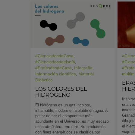
#CienciadesdeCasa
,
#Cien
#Cienciadesdeelsofá
,
#Cienc
#ProfesdesdeCasa
,
Infografía
,
#Prof
Información científica
,
Material
multim
Didáctico
ÉRA
LOS COLORES DEL
HIE
HIDRÓGENO
Inspira
una ve
El hidrógeno es un gas incoloro,
investi
inflamable, inodoro e insoluble en agua. A
Granada
pesar de ser el componente más
dibujos
abundante en el Universo, es muy escaso
el hier
en la atmósfera terrestre. Su producción
viaje d
con fines energéticos se clasifica por