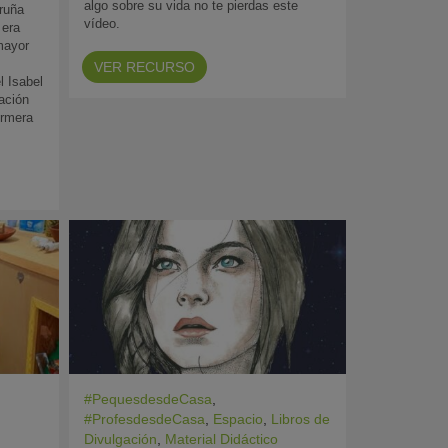
algo sobre su vida no te pierdas este
oruña
vídeo.
 era
 mayor
VER RECURSO
l Isabel
ación
ermera
#PequesdesdeCasa
,
#ProfesdesdeCasa
,
Espacio
,
Libros de
Divulgación
,
Material Didáctico