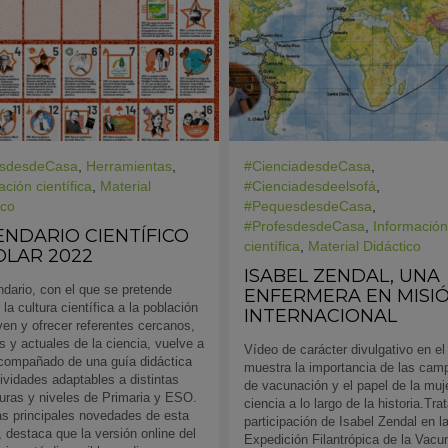
esdesdeCasa
,
Herramientas
,
#CienciadesdeCasa
,
ción científica
,
Material
#Cienciadesdeelsofá
,
ico
#PequesdesdeCasa
,
#ProfesdesdeCasa
,
Información
ENDARIO CIENTÍFICO
científica
,
Material Didáctico
OLAR 2022
ISABEL ZENDAL, UNA
ndario, con el que se pretende
ENFERMERA EN MISI
 la cultura científica a la población
INTERNACIONAL
en y ofrecer referentes cercanos,
s y actuales de la ciencia, vuelve a
Vídeo de carácter divulgativo en el
compañado de una guía didáctica
muestra la importancia de las ca
ividades adaptables a distintas
de vacunación y el papel de la muje
uras y niveles de Primaria y ESO.
ciencia a lo largo de la historia.Tra
as principales novedades de esta
participación de Isabel Zendal en l
, destaca que la versión online del
Expedición Filantrópica de la Vacu