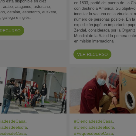
rio está disponible en diez
en 1803, partió del puerto de La C
: árabe, aragonés, asturiano,
con destino a América. Su objetivo
ano, catalán, esperanto, euskera,
inocular la vacuna de la viruela al
, gallego e inglés.
número de personas posible. En la
expedición jugó un importante pape
Zendal, considerada por la Organiz
 RECURSO
Mundial de la Salud la primera enf
en misión internacional.
VER RECURSO
ciadesdeCasa
,
#CienciadesdeCasa
,
iadesdeelsofá
,
#Cienciadesdeelsofá
,
esdesdeCasa
,
#PequesdesdeCasa
,