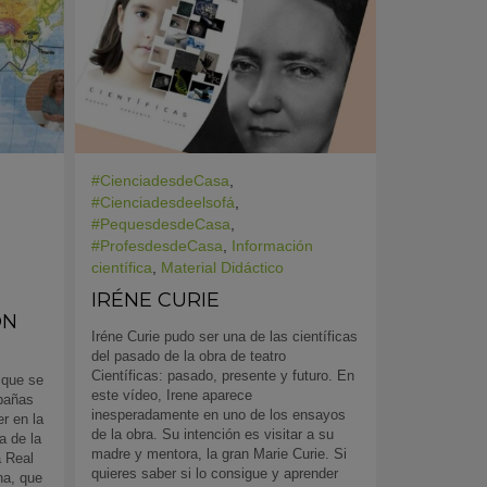
#CienciadesdeCasa
,
#Cienciadesdeelsofá
,
#PequesdesdeCasa
,
#ProfesdesdeCasa
,
Información
científica
,
Material Didáctico
IRÉNE CURIE
ÓN
Iréne Curie pudo ser una de las científicas
del pasado de la obra de teatro
Científicas: pasado, presente y futuro. En
 que se
este vídeo, Irene aparece
mpañas
inesperadamente en uno de los ensayos
r en la
de la obra. Su intención es visitar a su
ta de la
madre y mentora, la gran Marie Curie. Si
a Real
quieres saber si lo consigue y aprender
na, que