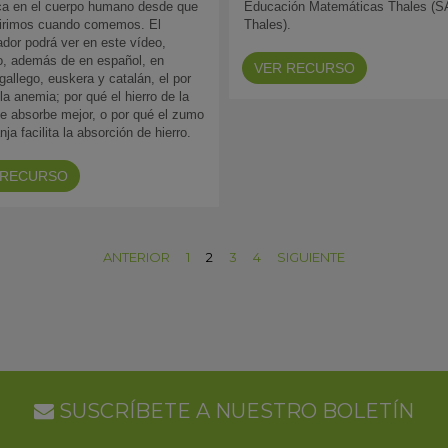
ca en el cuerpo humano desde que
Educación Matemáticas Thales (
uirimos cuando comemos. El
Thales).
dor podrá ver en este vídeo,
o, además de en español, en
VER RECURSO
 gallego, euskera y catalán, el por
la anemia; por qué el hierro de la
e absorbe mejor, o por qué el zumo
nja facilita la absorción de hierro.
 RECURSO
ANTERIOR
1
2
3
4
SIGUIENTE
SUSCRÍBETE A NUESTRO BOLETÍN