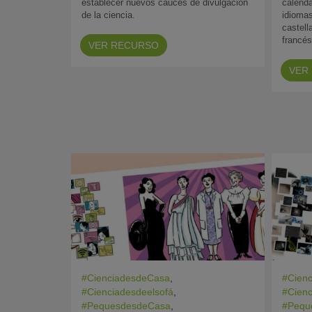
establecer nuevos cauces de divulgación
calenda
de la ciencia.
idiomas
castell
francés
VER RECURSO
VER
#CienciadesdeCasa
,
#Cien
#Cienciadesdeelsofá
,
#Cienc
#PequesdesdeCasa
,
#Pequ