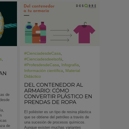
#CienciadesdeCasa
,
s
,
#Cienciadesdeelsofá
,
#ProfesdesdeCasa
,
Infografía
,
Información científica
,
Material
RAN
Didáctico
DEL CONTENEDOR AL
ARMARIO: CÓMO
tas de
CONVERTIR PLÁSTICO EN
 desde
PRENDAS DE ROPA
ía,
El poliéster es un tipo de resina plástica
en
que se obtiene del petróleo a través de
icas
una sucesión de procesos químicos.
uza de
Aunque existen muchas variantes