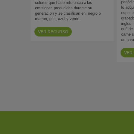
periódi
colores que hace referencia a las
lo adq
emisiones producidas durante su
especta
generación y se clasifican en: negro o
grabad
marrón, gris, azul y verde.
inglés,
qué de 
VER RECURSO
carne s
de nara
VER