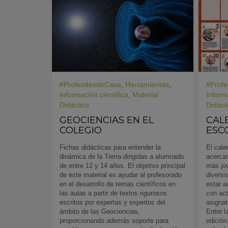
#ProfesdesdeCasa
,
Herramientas
,
#Prof
Información científica
,
Material
Informa
Didáctico
Didáct
GEOCIENCIAS EN EL
CAL
COLEGIO
ESC
Fichas didácticas para entender la
El cale
KY
dinámica de la Tierra dirigidas a alumnado
acercar
de entre 12 y 14 años. El objetivo principal
más jov
de este material es ayudar al profesorado
diverso
en el desarrollo de temas científicos en
estar a
las aulas a partir de textos rigurosos
con act
escritos por expertas y expertos del
asignat
ámbito de las Geociencias,
Entre l
proporcionando además soporte para
edición