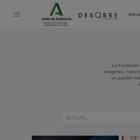
#And
Abrir
menú
La Fundación 
imágenes, material
se pueden soli
a
REALIZA
AQUÍ
TU
BÚSQUEDA: