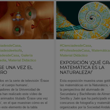
ciadesdeCasa
,
#CienciadesdeCasa
,
iadesdeelsofá
,
#ProfesdesdeCasa
,
Matemática
esdesdeCasa
,
Galería
Material Didáctico
edia
,
Material Didáctico
EXPOSICIÓN ‘¡QUÉ G
SE UNA VEZ EL
MATEMÁTICA ES LA
RRO
NATURALEZA!’
dos en la serie de televisión ‘Érase
Esta exposición muestra unas goti
z el cuerpo humano’,
las matemáticas en la Naturaleza,
gadores de la Universidad de
la perspectiva del alumnado de
 han realizado este vídeo de
Secundaria y Bachillerato de Almer
 animados titulado ‘Érase una vez
Sevilla y Jaén que ha participado 
ro’, en el que muestran cómo es el
concursos de fotografía y matemát
e este elemento de la tabla
organizados por la Sociedad Andal